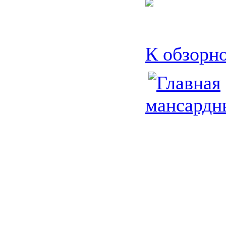
Категори
К обзорно
мансардны
Кровли и