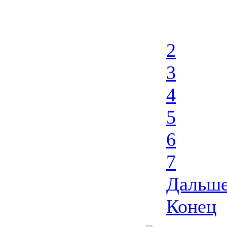
Назад
1
2
3
4
5
6
7
Дальш
Конец