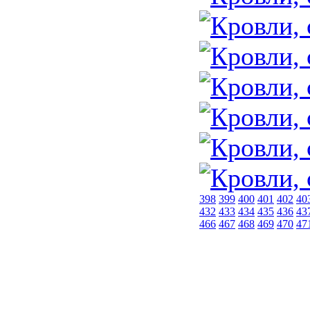
398
399
400
401
402
40
432
433
434
435
436
43
466
467
468
469
470
47
Начало